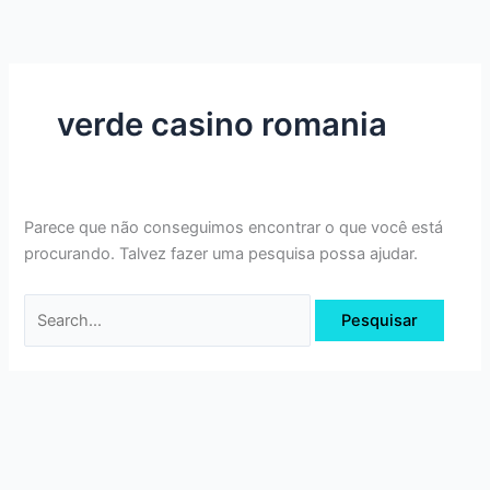
Ir
Pesquisar
para
por:
o
conteúdo
verde casino romania
Parece que não conseguimos encontrar o que você está
procurando. Talvez fazer uma pesquisa possa ajudar.