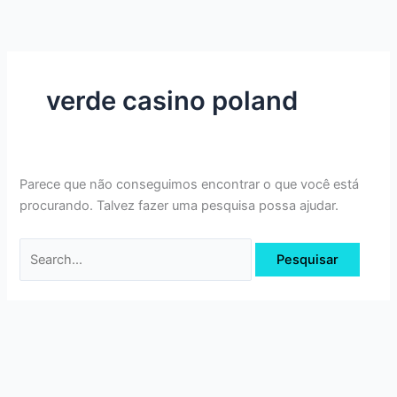
Ir
Pesquisar
para
por:
o
conteúdo
verde casino poland
Parece que não conseguimos encontrar o que você está
procurando. Talvez fazer uma pesquisa possa ajudar.