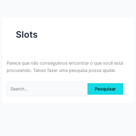
Ir
Pesquisar
para
por:
o
conteúdo
Slots
Parece que não conseguimos encontrar o que você está
procurando. Talvez fazer uma pesquisa possa ajudar.