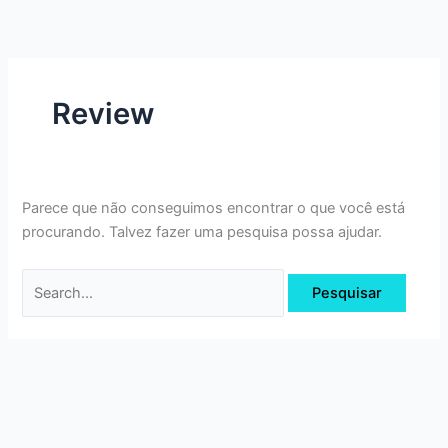
Ir
Pesquisar
para
por:
o
conteúdo
Review
Parece que não conseguimos encontrar o que você está
procurando. Talvez fazer uma pesquisa possa ajudar.