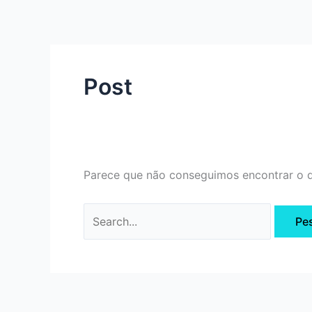
Ir
Pesquisar
para
por:
o
conteúdo
Post
Parece que não conseguimos encontrar o q