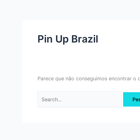
Ir
Pesquisar
para
por:
o
conteúdo
Pin Up Brazil
Parece que não conseguimos encontrar o q