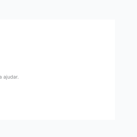
 ajudar.