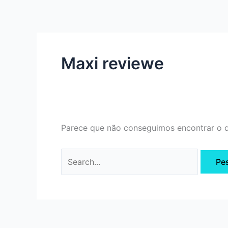
Ir
Pesquisar
para
por:
o
conteúdo
Maxi reviewe
Parece que não conseguimos encontrar o q