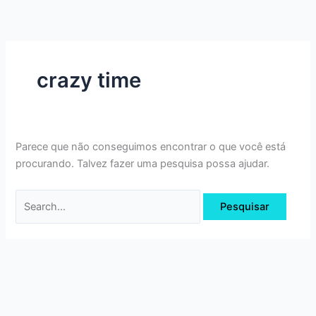
Ir
Pesquisar
para
por:
o
conteúdo
crazy time
Parece que não conseguimos encontrar o que você está
procurando. Talvez fazer uma pesquisa possa ajudar.