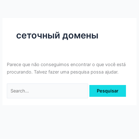
Ir
Pesquisar
para
por:
o
conteúdo
сеточный домены
Parece que não conseguimos encontrar o que você está
procurando. Talvez fazer uma pesquisa possa ajudar.